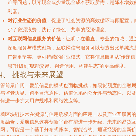
难等问题，以零现金或少量现金成本获取所需，是降本增效
利器。
对行业生态的价值
：促进了社会资源的高效循环与再配置，
少了资源浪费，践行了绿色、共享的经济理念。
对互联网信息服务的价值
：证明了在垂直、专业的领域，通
深度服务与模式创新，互联网信息服务可以创造出比单纯流
广告更坚实、更可持续的商业模式。它将信息服务从“传递信
息”升级到“赋能交易、创造信用、构建生态”的更高维度。
四、 挑战与未来展望
尽管前景广阔，爱航信息的模式也面临挑战，如易货额度的金融
性与监管边界、跨平台流通性、估值体系的公允性与动态性、以
如何进一步扩大用户规模和网络效应等。
随着区块链技术在溯源与信用确权方面的应用，以及产业互联网
深度融合，爱航信息这类创新平台有望进一步升级。未来的易货
联网，可能是一个基于分布式账本、智能合约、通证经济的全新