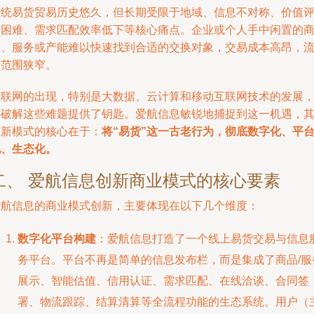
传统易货贸易历史悠久，但长期受限于地域、信息不对称、价值
估困难、需求匹配效率低下等核心痛点。企业或个人手中闲置的
品、服务或产能难以快速找到合适的交换对象，交易成本高昂，
通范围狭窄。
互联网的出现，特别是大数据、云计算和移动互联网技术的发展
为破解这些难题提供了钥匙。爱航信息敏锐地捕捉到这一机遇，
创新模式的核心在于：
将“易货”这一古老行为，彻底数字化、平
化、生态化。
二、 爱航信息创新商业模式的核心要素
爱航信息的商业模式创新，主要体现在以下几个维度：
数字化平台构建
：爱航信息打造了一个线上易货交易与信息
务平台。平台不再是简单的信息发布栏，而是集成了商品/服
展示、智能估值、信用认证、需求匹配、在线洽谈、合同签
署、物流跟踪、结算清算等全流程功能的生态系统。用户（