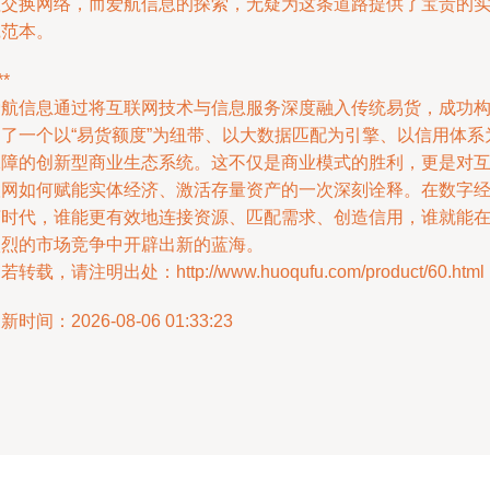
值交换网络，而爱航信息的探索，无疑为这条道路提供了宝贵的
践范本。
**
爱航信息通过将互联网技术与信息服务深度融入传统易货，成功
建了一个以“易货额度”为纽带、以大数据匹配为引擎、以信用体系
保障的创新型商业生态系统。这不仅是商业模式的胜利，更是对
联网如何赋能实体经济、激活存量资产的一次深刻诠释。在数字
济时代，谁能更有效地连接资源、匹配需求、创造信用，谁就能
激烈的市场竞争中开辟出新的蓝海。
若转载，请注明出处：http://www.huoqufu.com/product/60.html
新时间：2026-08-06 01:33:23