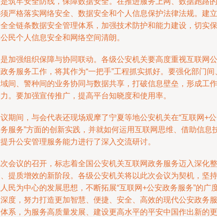
三是筑牢安全防线，保障数据安全。在推进服务上网、数据跑路
必须严格落实网络安全、数据安全和个人信息保护法律法规。建
健全全链条数据安全管理体系，加强技术防护和能力建设，切实
障公民个人信息安全和网络空间清朗。
四是加强组织保障与协同联动。各级公安机关要高度重视互联网
安政务服务工作，将其作为“一把手”工程抓实抓好。要强化部门间
区域间、警种间的业务协同与数据共享，打破信息壁垒，形成工
合力。要加强宣传推广，提高平台知晓度和使用率。
会议期间，与会代表还现场观摩了宁夏等地公安机关在“互联网+公
政务服务”方面的创新实践，并就如何运用互联网思维、借助信息
术提升公安管理服务能力进行了深入交流研讨。
此次会议的召开，标志着全国公安机关互联网政务服务迈入深化
合、提质增效的新阶段。各级公安机关将以此次会议为契机，坚
以人民为中心的发展思想，不断拓展“互联网+公安政务服务”的广
和深度，努力打造更加智慧、便捷、安全、高效的现代公安政务
务体系，为服务高质量发展、建设更高水平的平安中国作出新的