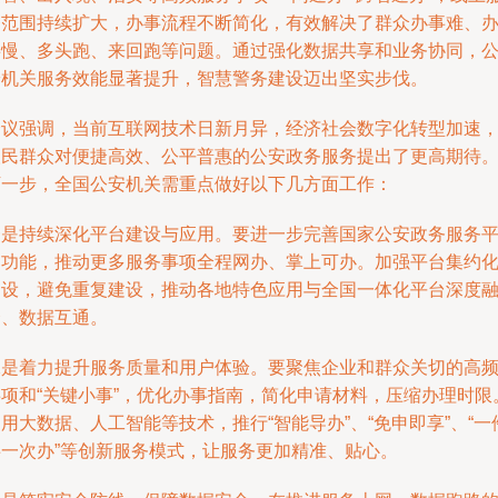
务范围持续扩大，办事流程不断简化，有效解决了群众办事难、
事慢、多头跑、来回跑等问题。通过强化数据共享和业务协同，
安机关服务效能显著提升，智慧警务建设迈出坚实步伐。
会议强调，当前互联网技术日新月异，经济社会数字化转型加速
人民群众对便捷高效、公平普惠的公安政务服务提出了更高期待
下一步，全国公安机关需重点做好以下几方面工作：
一是持续深化平台建设与应用。要进一步完善国家公安政务服务
台功能，推动更多服务事项全程网办、掌上可办。加强平台集约
建设，避免重复建设，推动各地特色应用与全国一体化平台深度
合、数据互通。
二是着力提升服务质量和用户体验。要聚焦企业和群众关切的高
事项和“关键小事”，优化办事指南，简化申请材料，压缩办理时限
用大数据、人工智能等技术，推行“智能导办”、“免申即享”、“一
事一次办”等创新服务模式，让服务更加精准、贴心。