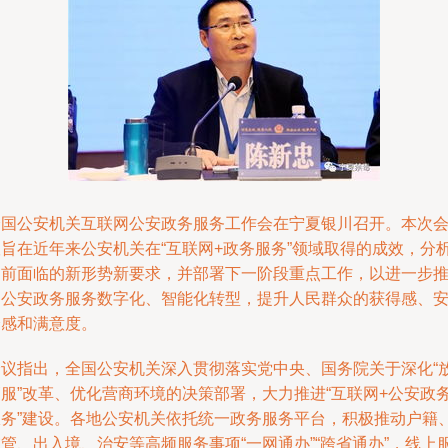
全国公安机关互联网公安政务服务工作会在宁夏银川召开。本次
议旨在近年来公安机关在“互联网+政务服务”领域取得的成效，分
当前面临的新形势新要求，并部署下一阶段重点工作，以进一步
动公安政务服务数字化、智能化转型，提升人民群众的获得感、
全感和满意度。
会议指出，全国公安机关深入贯彻落实党中央、国务院关于深化“
管服”改革、优化营商环境的决策部署，大力推进“互联网+公安政
服务”建设。各地公安机关依托统一政务服务平台，积极推动户籍
管、出入境、治安等高频服务事项“一网通办”“跨省通办”，线上