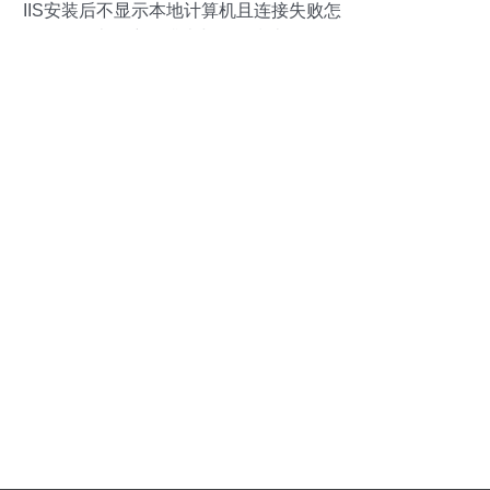
IIS安装后不显示本地计算机且连接失败怎
么办？详细排查与修复指南