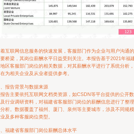
随着互联网信息服务的快速发展，客服部门作为企业与用户沟通
重要桥梁，其岗位薪酬水平日益受到关注。本报告基于2021年福
省地区客服部门岗位的相关数据，对其薪酬水平进行了系统分析
旨在为相关企业及从业者提供参考。
一、报告背景与数据来源
本报告主要依托互联网文档类资源，如CSDN等平台提供的公开数
据及行业调研资料，对福建省客服部门岗位的薪酬信息进行了整
与分析。数据覆盖了福州、厦门、泉州等主要城市，涉及不同规
企业及多种客服岗位类型。
二、福建省客服部门岗位薪酬总体水平