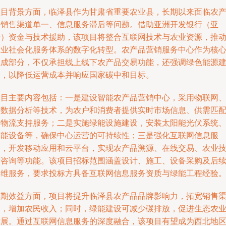
项目背景方面，临泽县作为甘肃省重要农业县，长期以来面临农
品销售渠道单一、信息服务滞后等问题。借助亚洲开发银行（亚
行）资金与技术援助，该项目将整合互联网技术与农业资源，推
农业社会化服务体系的数字化转型。农产品营销服务中心作为核
组成部分，不仅承担线上线下农产品交易功能，还强调绿色能源
设，以降低运营成本并响应国家碳中和目标。
项目主要内容包括：一是建设智能农产品营销中心，采用物联网
大数据分析等技术，为农户和消费者提供实时市场信息、供需匹
及物流支持服务；二是实施绿能设施建设，安装太阳能光伏系统
节能设备等，确保中心运营的可持续性；三是强化互联网信息服
务，开发移动应用和云平台，实现农产品溯源、在线交易、农业
术咨询等功能。该项目招标范围涵盖设计、施工、设备采购及后
运维服务，要求投标方具备互联网信息服务资质与绿能工程经验
预期效益方面，项目将提升临泽县农产品品牌影响力，拓宽销售
道，增加农民收入；同时，绿能建设可减少碳排放，促进生态农
发展。通过互联网信息服务的深度融合，该项目有望成为西北地